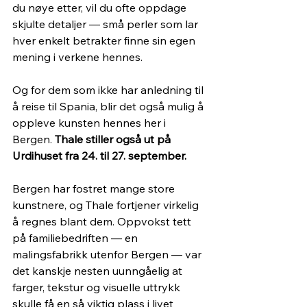
du nøye etter, vil du ofte oppdage 
skjulte detaljer — små perler som lar 
hver enkelt betrakter finne sin egen 
mening i verkene hennes.
Og for dem som ikke har anledning til 
å reise til Spania, blir det også mulig å 
oppleve kunsten hennes her i 
Bergen. 
Thale stiller også ut på 
Urdihuset fra 24. til 27. september.
Bergen har fostret mange store 
kunstnere, og Thale fortjener virkelig 
å regnes blant dem. Oppvokst tett 
på familiebedriften — en 
malingsfabrikk utenfor Bergen — var 
det kanskje nesten uunngåelig at 
farger, tekstur og visuelle uttrykk 
skulle få en så viktig plass i livet 