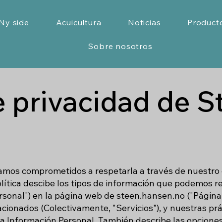
Ny side
Acuicultura
Noticias
Product
Sobre nosotros
e privacidad de S
amos comprometidos a respetarla a través de nuestro 
 Política descibe los tipos de información que podemos 
sonal") en la página web de steen.hansen.no ("Página 
acionados (Colectivamente, "Servicios"), y nuestras prác
sa Información Personal. También describe las opcione