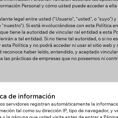
formación Personal y cómo usted puede acceder a ella 
ulante legal entre usted ("Usuario", "usted", o "suyo"
o "nuestro"). Si está involucrándose con esta Política
ue tiene la autoridad de vincular ral entidad a esta Pol
ferirán a tal entidad. Si no tiene tal autoridad, o si no
 esta Política y no podrá acceder ni usar el sitio web y 
ted reconoce haber leído, entendido, y aceptado vincula
ica a las prácticas de empresas que no poseemos ni cont
ca de información
ros servidores registran automáticamente la informac
mación tal como su dirección IP, tipo de navegador, y v
a o la páguna que usted visita antes de entrar a Págin