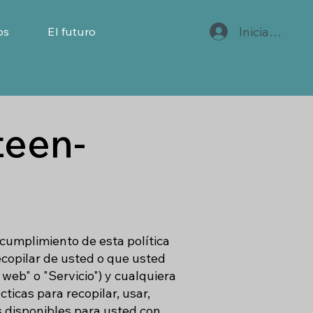
Iniciar sesió
os
El futuro
teen-
cumplimiento de esta política
recopilar de usted o que usted
web" o "Servicio") y cualquiera
ticas para recopilar, usar,
s disponibles para usted con