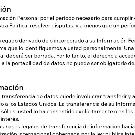
ión
mación Personal por el período necesario para cumplir
tra Política, resolver disputas, y a menos que un perí
regado derivado de o incorporado a su Información Pe
orma que lo identifiquemos a usted personalmente. Una 
l deberá ser borrada. Por lo tanto, el derecho a acceder
o a la portabilidad de datos no puede ser obligatorio d
rmación
 transferencia de datos puede involucrar transferir y
do a los Estados Unidos. La transferencia de su Inform
sólo si usted lo ha consentido explícitamente o en los
interés.
as bases legales de transferencia de información hacia
zación internacional gobernada por la ley pública inte