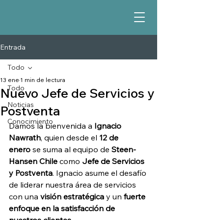
Entrada
Todo
13 ene
1 min de lectura
Todo
Nuevo Jefe de Servicios y
Noticias
Postventa
Conocimiento
Damos la bienvenida a 
Ignacio 
Nawrath
, quien desde el 
12 de 
enero
 se suma al equipo de 
Steen-
Hansen Chile
 como 
Jefe de Servicios 
y Postventa
. Ignacio asume el desafío 
de liderar nuestra área de servicios 
con una 
visión estratégica
 y un 
fuerte 
enfoque en la satisfacción de 