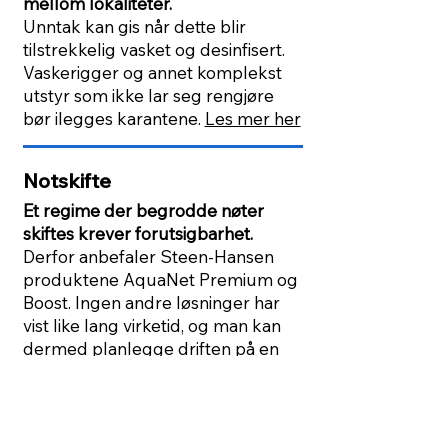
mellom lokaliteter.
Unntak kan gis når dette blir
tilstrekkelig vasket og desinfisert.
Vaskerigger og annet komplekst
utstyr som ikke lar seg rengjøre
bør ilegges karantene.
Les mer her
Notskifte
Et regime der begrodde nøter
skiftes krever forutsigbarhet.
Derfor anbefaler Steen-Hansen
produktene AquaNet Premium og
Boost. Ingen andre løsninger har
vist like lang virketid, og man kan
dermed planlegge driften på en
fornuftig måte.
Miljø