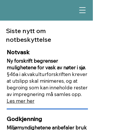
Siste nytt om
notbeskyttelse
Notvask
Ny forskrift begrenser
mulighetene for vask av nøter i sjø.
§46a i akvakulturforskriften krever
at utslipp skal minimeres, og at
begroing som kan inneholde rester
av impregnering må samles opp.
Les mer her
Godkjenning
Miljømyndighetene anbefaler bruk