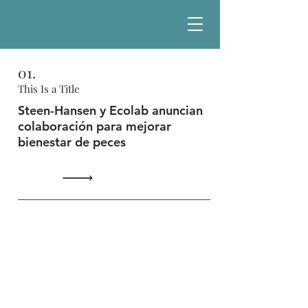
01.
This Is a Title
Steen-Hansen y Ecolab anuncian
colaboración para mejorar
bienestar de peces
Contacto
+56 9 8938 0138