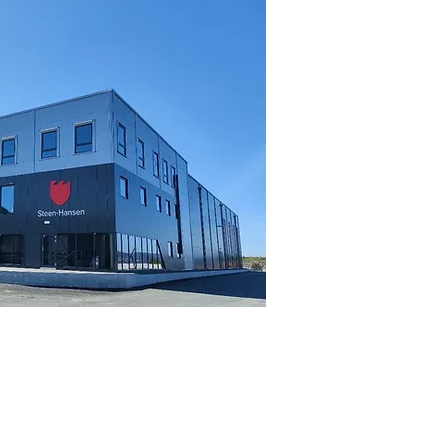
Kontakt
+47 55116260
post@steen-hansen.no