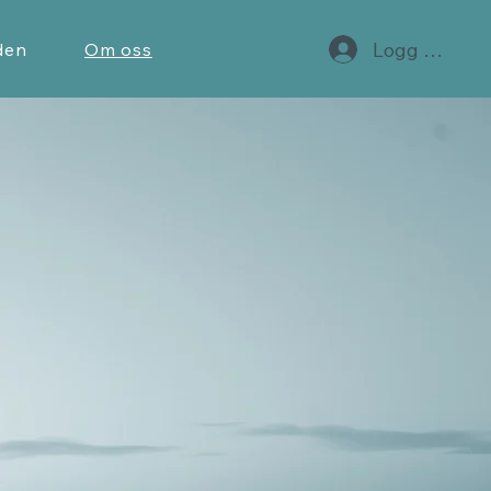
Logg inn
den
Om oss