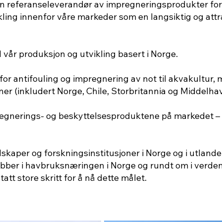
 referanseleverandør av impregneringsprodukter for n
vikling innenfor våre markeder som en langsiktig og att
l vår produksjon og utvikling basert i Norge.
r antifouling og impregnering av not til akvakultur, m
ner (inkludert Norge, Chile, Storbritannia og Middelhav
pregnerings- og beskyttelsesproduktene på markedet – 
kaper og forskningsinstitusjoner i Norge og i utlandet,
kobber i havbruksnæringen i Norge og rundt om i verde
tatt store skritt for å nå dette målet.