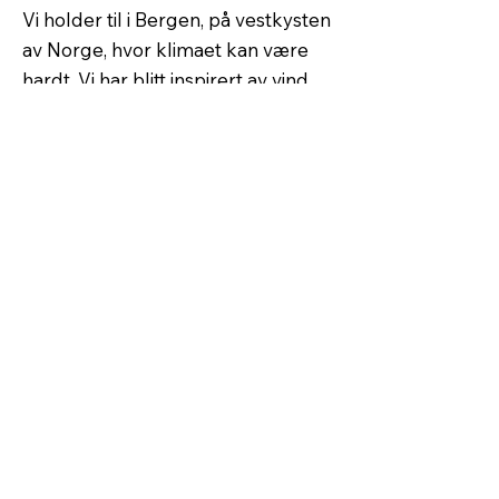
Vi holder til i Bergen, på vestkysten
av Norge, hvor klimaet kan være
hardt. Vi har blitt inspirert av vind
og regn til å utvikle maling av høy
kvalitet som gir utvendig
beskyttelse for alle typer
bygninger. Våre produkter har
vært foretrukket av profesjonelle
håndverkere og det lokale
privatmarkedet i flere tiår. Denne
kompetansen og kvaliteten har vi
nå overført til industrielle
malingssystem som vår FoU
avdeling har utviklet i samarbeid
med byggevareindustrien.