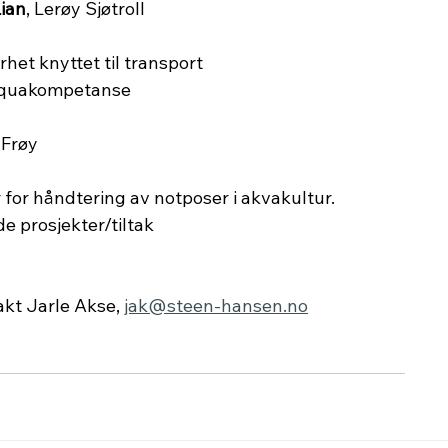
ian
, Lerøy Sjøtroll
Aquakompetanse
, Frøy
eveileder for håndtering av notposer i akvakultur.
gående prosjekter/tiltak
kt Jarle Akse, 
jak@steen-hansen.no