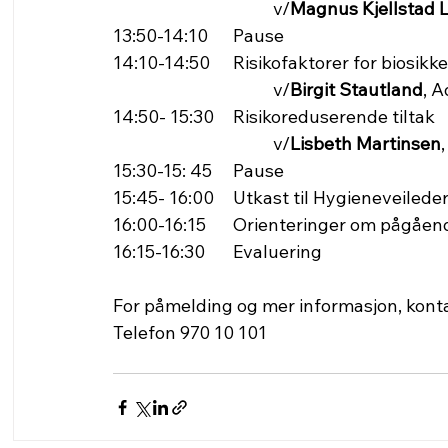
				v/
Magnus Kjellstad L
13:50-14:10 	Pause
14:10-14:50 	Risikofaktorer for biosikkerhet knyttet til transport 					
				v/
Birgit Stautland
, 
14:50- 15:30 	Risikoreduserende tiltak 										
				v/
Lisbeth Martinsen
15:30-15: 45 	Pause
15:45- 16:00 	Utkast til Hygien
16:00-16:15 	Orienteringer om på
16:15-16:30	Evaluering
For påmelding og mer informasjon, konta
Telefon 970 10 101