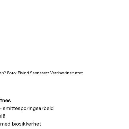
eien? Foto: Eivind Senneset/ Vetrinærinsituttet
ltnes
blå