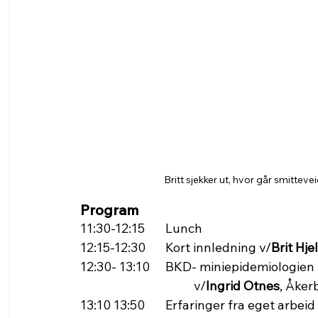
Britt sjekker ut, hvor går smittev
Program
11:30-12:15 	Lunch
12:15-12:30 	Kort innledning v/
Brit Hje
12:30- 13:10 	BKD- miniepidemiologien - smittesporingsarbeid 					
				v/
Ingrid Otnes
, Åker
13:10 13:50 	Erfaringer fra eget arbeid med biosikkerhet 						