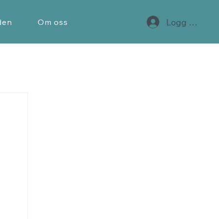
Logg inn
den
Om oss