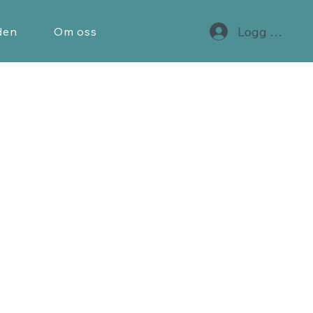
Logg inn
den
Om oss
Kontakt
+47 55116260
post@steen-hansen.no